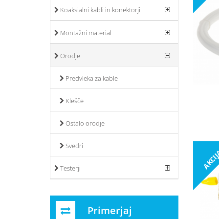
Koaksialni kabli in konektorji
Montažni material
Orodje
Predvleka za kable
Klešče
Ostalo orodje
Svedri
AKCI
Testerji
Primerjaj