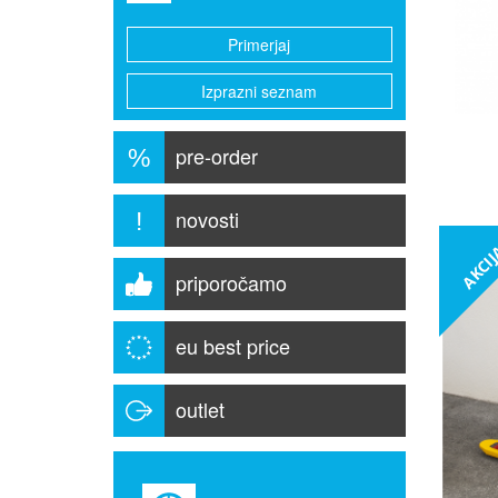
Primerjaj
Izprazni seznam
pre-order
%
novosti
!
AKCI
priporočamo
eu best price
outlet