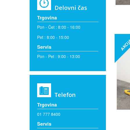
Delovni čas
Trgovina
Pon - Čet : 8:00 - 16:00
Pet : 8:00 - 15:00
AKCI
Servis
Pon - Pet : 9:00 - 13:00
Telefon
Trgovina
01 777 8400
Servis