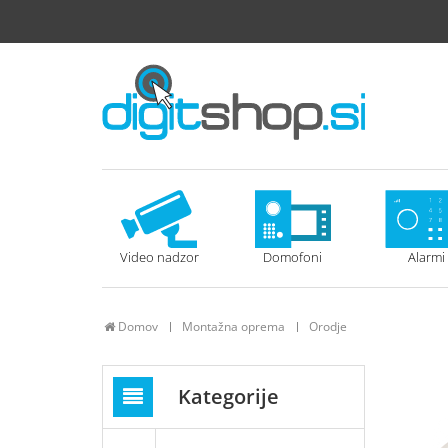
Video nadzor
Domofoni
Alarmi
Domov
Montažna oprema
Orodje
Kategorije